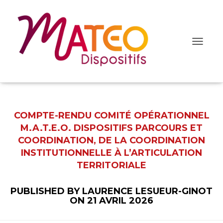
O
u
v
r
i
r
/
f
COMPTE-RENDU COMITÉ OPÉRATIONNEL
e
r
M.A.T.E.O. DISPOSITIFS PARCOURS ET
m
COORDINATION, DE LA COORDINATION
e
r
INSTITUTIONNELLE À L’ARTICULATION
l
TERRITORIALE
a
n
a
PUBLISHED BY
LAURENCE LESUEUR-GINOT
v
ON
21 AVRIL 2026
i
g
a