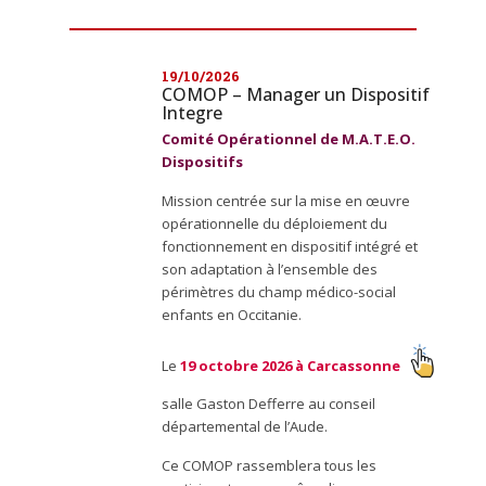
t
i
o
n
19/10/2026
COMOP – Manager un Dispositif
Integre
Comité Opérationnel de M.A.T.E.O.
Dispositifs
Mission centrée sur la mise en œuvre
opérationnelle du déploiement du
fonctionnement en dispositif intégré et
son adaptation à l’ensemble des
périmètres du champ médico-social
enfants en Occitanie.
Le
19 octobre 2026 à Carcassonne
salle Gaston Defferre au conseil
départemental de l’Aude.
Ce COMOP rassemblera tous les