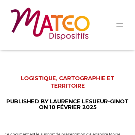
O
u
v
r
i
r
/
f
LOGISTIQUE, CARTOGRAPHIE ET
e
r
TERRITOIRE
m
e
PUBLISHED BY
LAURENCE LESUEUR-GINOT
r
ON
10 FÉVRIER 2025
l
a
n
a
v
Ce document est le support de présentation d’Alexandre Moine,