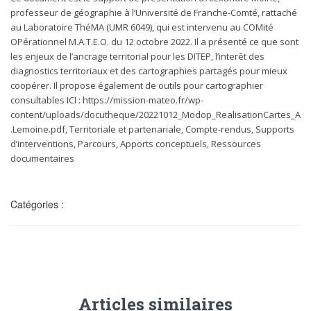
i
professeur de géographie à l’Université de Franche-Comté, rattaché
g
au Laboratoire ThéMA (UMR 6049), qui est intervenu au COMité
a
OPérationnel M.A.T.E.O. du 12 octobre 2022. Il a présenté ce que sont
t
les enjeux de l’ancrage territorial pour les DITEP, l’interêt des
i
diagnostics territoriaux et des cartographies partagés pour mieux
o
coopérer. Il propose également de outils pour cartographier
n
consultables ICI : https://mission-mateo.fr/wp-
content/uploads/docutheque/20221012_Modop_RealisationCartes_A
.Lemoine.pdf, Territoriale et partenariale, Compte-rendus, Supports
d’interventions, Parcours, Apports conceptuels, Ressources
documentaires
Catégories :
Articles similaires