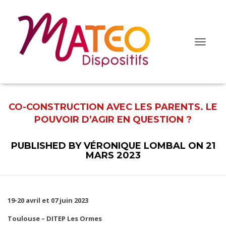
O
u
v
r
i
r
/
CO-CONSTRUCTION AVEC LES PARENTS. LE
f
e
POUVOIR D’AGIR EN QUESTION ?
r
m
e
PUBLISHED BY
VÉRONIQUE LOMBAL
ON
21
r
MARS 2023
l
a
n
a
v
19-20 avril et 07 juin 2023
i
g
Toulouse – DITEP Les Ormes
a