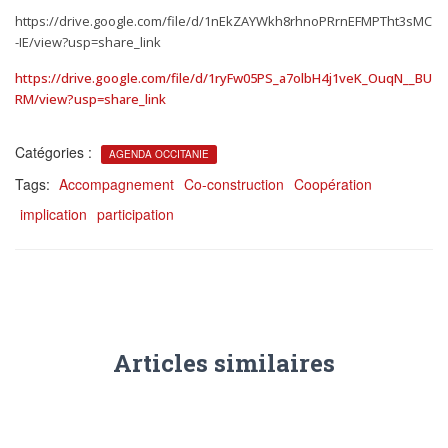
t
https://drive.google.com/file/d/1nEkZAYWkh8rhnoPRrnEFMPTht3sMC
i
o
-IE/view?usp=share_link
n
https://drive.google.com/file/d/1ryFw05PS_a7olbH4j1veK_OuqN__BU
RM/view?usp=share_link
Catégories :
AGENDA OCCITANIE
Tags:
Accompagnement
Co-construction
Coopération
implication
participation
Articles similaires