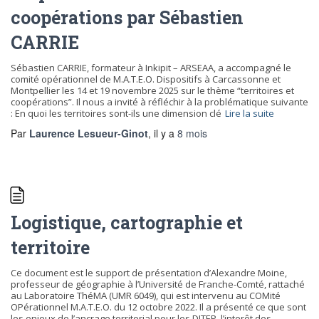
coopérations par Sébastien
CARRIE
Sébastien CARRIE, formateur à Inkipit – ARSEAA, a accompagné le
comité opérationnel de M.A.T.E.O. Dispositifs à Carcassonne et
Montpellier les 14 et 19 novembre 2025 sur le thème “territoires et
coopérations”. Il nous a invité à réfléchir à la problématique suivante
: En quoi les territoires sont-ils une dimension clé
Lire la suite
Par
Laurence Lesueur-Ginot
, il y a
8 mois
Logistique, cartographie et
territoire
Ce document est le support de présentation d’Alexandre Moine,
professeur de géographie à l’Université de Franche-Comté, rattaché
au Laboratoire ThéMA (UMR 6049), qui est intervenu au COMité
OPérationnel M.A.T.E.O. du 12 octobre 2022. Il a présenté ce que sont
les enjeux de l’ancrage territorial pour les DITEP, l’interêt des