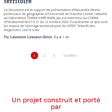
territoire
Ce document est le support de présentation d’Alexandre Moine,
professeur de géographie à l’Université de Franche-Comté, rattaché
au Laboratoire ThéMA (UMR 6049), qui est intervenu au COMité
OPérationnel M.A.T.E.O. du 12 octobre 2022. Il a présenté ce que sont
les enjeux de l’ancrage territorial pour les DITEP, l’interêt des
diagnostics
Lire la suite
Par
Laurence Lesueur-Ginot
, il y a
1 an
Pagination
1
2
3
SUIVANT
des
publications
Un projet construit et porté
par