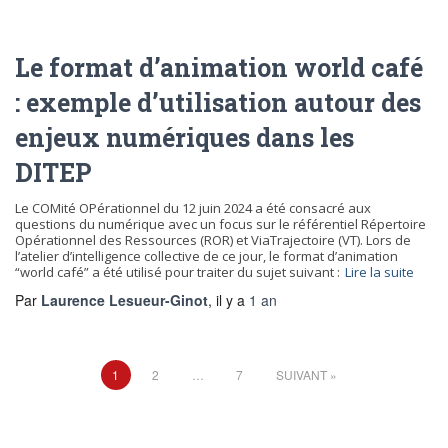
Le format d’animation world café
: exemple d’utilisation autour des
enjeux numériques dans les
DITEP
Le COMité OPérationnel du 12 juin 2024 a été consacré aux
questions du numérique avec un focus sur le référentiel Répertoire
Opérationnel des Ressources (ROR) et ViaTrajectoire (VT). Lors de
l’atelier d’intelligence collective de ce jour, le format d’animation
“world café” a été utilisé pour traiter du sujet suivant :
Lire la suite
Par
Laurence Lesueur-Ginot
, il y a
1 an
Pagination
1
2
…
7
SUIVANT
des
publications