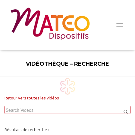
O
u
v
r
i
r
/
VIDÉOTHÈQUE – RECHERCHE
f
e
r
m
e
r
l
Retour vers toutes les vidéos
a
n
a
v
i
g
Résultats de recherche :
a