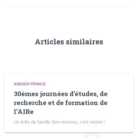
t
i
o
n
Articles similaires
AGENDA FRANCE
30èmes journées d’études, de
recherche et de formation de
l’AIRe
Un AIRe de famille Etre reconnu, c’est exister !