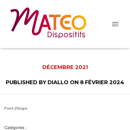
O
u
v
r
i
r
/
f
DÉCEMBRE 2021
e
r
m
PUBLISHED BY
DIALLO
ON
8 FÉVRIER 2024
e
r
l
a
n
a
Point d’étape
v
i
g
a
Catégories :