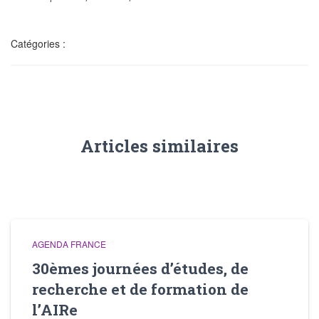
i
g
a
Catégories :
t
i
o
n
Articles similaires
AGENDA FRANCE
30èmes journées d’études, de
recherche et de formation de
l’AIRe