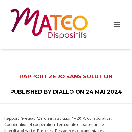
O
u
v
r
i
r
/
f
RAPPORT ZÉRO SANS SOLUTION
e
r
m
PUBLISHED BY
DIALLO
ON
24 MAI 2024
e
r
l
a
n
Rapport Piveteau “Zéro sans solution” – 2014, Collaborative,
a
Coordination et coopération, Territoriale et partenariale, ,
v
Interdisciplinarité, Parcours, Ressources documentaires